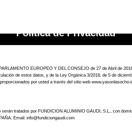
Política de Privacidad
RLAMENTO EUROPEO Y DEL CONSEJO de 27 de Abril de 2016, relati
irculación de estos datos, y de la Ley Orgánica 3/2018, de 5 de dicie
 proporcionados por usted a través del sitio web www.yasonlasocho.es
eb serán tratados por FUNDICION ALUMINIO GAUDI, S.L., con domicil
PAÑA. Email: info@fundiciongaudi.com