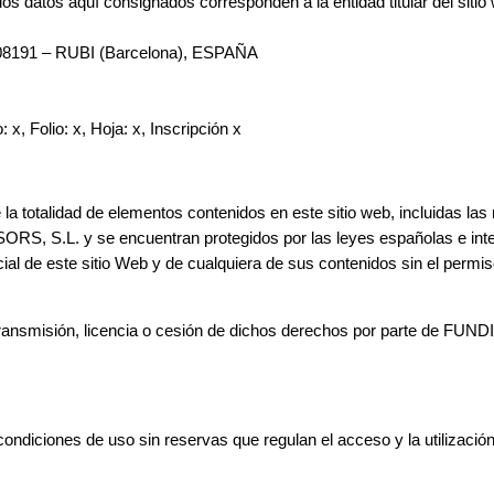
 datos aquí consignados corresponden a la entidad titular del siti
 08191 – RUBI (Barcelona)
, ESPAÑA
 x, Folio: x, Hoja: x, Inscripción x
 la totalidad de elementos contenidos en este sitio web, incluidas la
S.L. y se encuentran protegidos por las leyes españolas e internac
cial de este sitio Web y de cualquiera de sus contenidos sin el p
a, transmisión, licencia o cesión de dichos derechos por parte de 
condiciones de uso sin reservas que regulan el acceso y la utilización