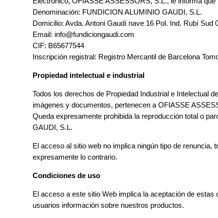
Electrónico, OFIASSE ASSESSORS, S.L., le informa que los
Denominación: FUNDICION ALUMINIO GAUDI, S.L.
Domicilio:
Avda. Antoni Gaudí nave 16 Pol. Ind. Rubí Sud
Email: info@fundiciongaudi.com
CIF: B65677544
Inscripción registral: Registro Mercantil de Barcelona Tomo:
Propiedad intelectual e industrial
Todos los derechos de Propiedad Industrial e Intelectual de
imágenes y documentos, pertenecen a OFIASSE ASSESSORS, 
Queda expresamente prohibida la reproducción total o par
GAUDI, S.L.
El acceso al sitio web no implica ningún tipo de renunci
expresamente lo contrario.
Condiciones de uso
El acceso a este sitio Web implica la aceptación de estas 
usuarios información sobre nuestros productos.